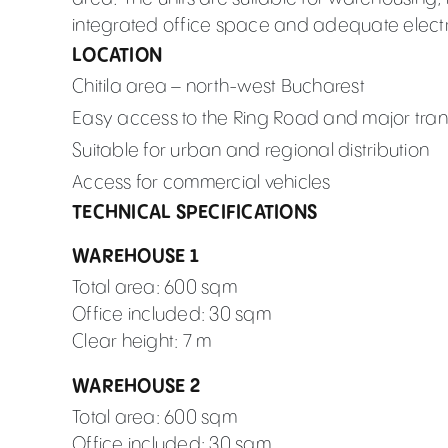
integrated office space and adequate electr
LOCATION
Chitila area – north-west Bucharest
Easy access to the Ring Road and major tran
Suitable for urban and regional distribution
Access for commercial vehicles
TECHNICAL SPECIFICATIONS
WAREHOUSE 1
Total area: 600 sqm
Office included: 30 sqm
Clear height: 7 m
WAREHOUSE 2
Total area: 600 sqm
Office included: 30 sqm