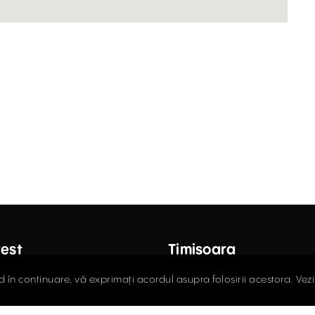
est
Timișoara
ctor Carol Davila Street, 4th
Fructus Plaza, 24 Gheorgh
d în continuare, vă exprimați acordul asupra folosirii acestora. Vez
 Sector 5
Street, 5th Floor
408.03.00
0256.406.700