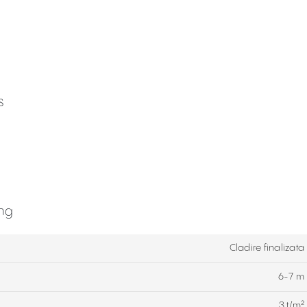
s
ing
Cladire finalizata
6-7 m
3 t/m²