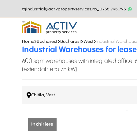
industrial@activpropertyservices.ro
0755.795.795
Home
Bucharest
Bucharest
West
Industrial Warehouse
Industrial Warehouses for lease
600 sqm warehouses with integrated office, 
(extendable to 75 kW).
Chitila, Vest
Inchiriere