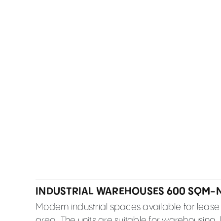
INDUSTRIAL WAREHOUSES 600 SQM-N
Modern industrial spaces available for lease w
area. The units are suitable for warehousing, 