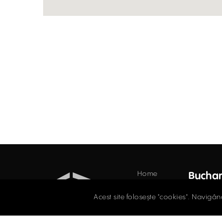
Home
Buchar
Industrial
34 Do
Acest site folosește "cookies". Navigân
Floor,
Retail
021.
Offices