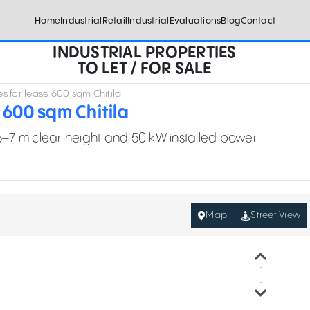
Home
Industrial
Retail
Industrial
Evaluations
Blog
Contact
INDUSTRIAL PROPERTIES
TO LET / FOR SALE
s for lease 600 sqm Chitila
 600 sqm Chitila
6–7 m clear height and 50 kW installed power
Map
Street View