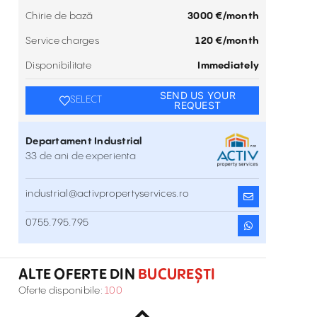
Chirie de bază
3000 €/month
Service charges
120 €/month
Disponibilitate
Immediately
SEND US YOUR
SELECT
REQUEST
Departament Industrial
33 de ani de experienta
industrial@activpropertyservices.ro
Storage space - ambient temperature
0755.795.795
controlled - Bucharest East Logistic
Bd. 1 Decembrie 1918 , București , Est
Inchiriere
Cente
ALTE OFERTE DIN
BUCUREȘTI
Spatiu de depozitare - temperatura
Oferte disponibile:
100
controlata ambientala - Bucharest East
Bd. 1 Decembrie 1918 , București , Est
Inchiriere
Logistic Center