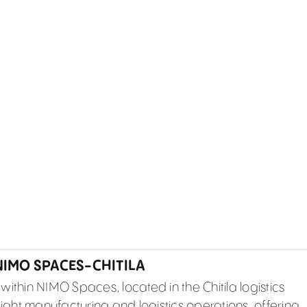
IMO SPACES-CHITILA
ithin NIMO Spaces, located in the Chitila logistics
light manufacturing and logistics operations, offering