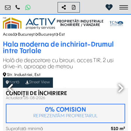
industrial@activpropertyservices.ro
0755.795.795
0
To
PROPRIETĂȚI INDUSTRIALE
ÎNCHIRIERE / VÂNZARE
Acasă
București
București
Est
Hala moderna de inchiriat-Drumul
intre Tarlale
Hală de depozitare cu birouri, acces TIR, 2 usi
drive-in, aproape de metrou
Str. Industriei, Est
Hartă
Street View
CONDIȚII DE ÎNCHIRIERE
Actualizat 05-08-2026
0% COMISION
REPREZENTĂM PROPRIETARUL
Suprafață minimă
510 m²