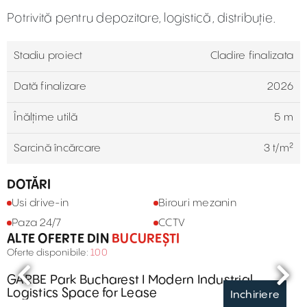
Potrivită pentru depozitare, logistică, distribuție.
Stadiu proiect
Cladire finalizata
Dată finalizare
2026
Înălțime utilă
5 m
Sarcină încărcare
3 t/m²
DOTĂRI
Usi drive-in
Birouri mezanin
Paza 24/7
CCTV
ALTE OFERTE DIN
BUCUREȘTI
Oferte disponibile:
100
GARBE Park Bucharest I Modern Industrial
Logistics Space for Lease
Inchiriere