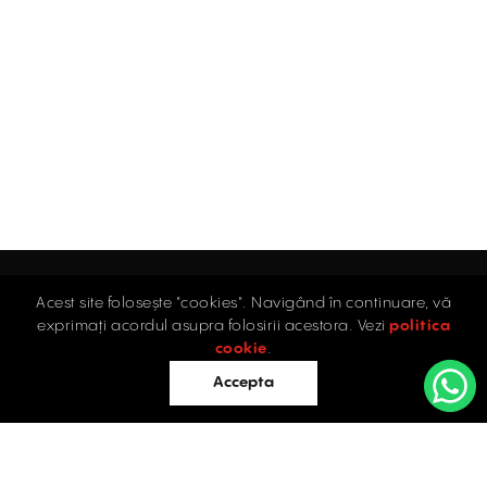
Acest site folosește "cookies". Navigând în continuare, vă
Acasă
exprimați acordul asupra folosirii acestora. Vezi
politica
Industrial
cookie
.
Retail
Accepta
Birouri
Evaluări
Întrebări frecvente
Blog
PROPRIETĂȚI INDUSTRIALE