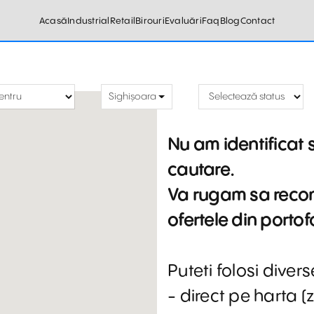
Acasă
Industrial
Retail
Birouri
Evaluări
Faq
Blog
Contact
Sighișoara
Nu am identificat s
cautare.
Va rugam sa reconf
ofertele din portofo
Puteti folosi diver
- direct pe harta 