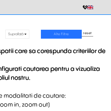
0
reset
Suprafață
Alte Filtre
patii care sa corespunda criteriilor de
igurati cautarea pentru a vizualiza
liul nostru.
se modalitati de cautare:
(zoom in, zoom out)