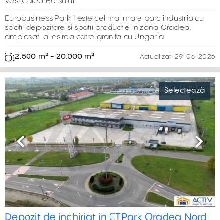
Vest,Calea Borsului
Eurobusiness Park I este cel mai mare parc industria cu
spatii depozitare si spatii productie in zona Oradea,
amplasat la iesirea catre granita cu Ungaria.
2.500 m² - 20.000 m²
Actualizat:
29-06-2026
Selectează
Previous
Next
Depozit de inchiriat in CTPark Oradea Nord