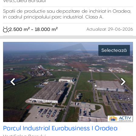
Vest,Calea Borsului
Spatii de productie sau depozitare de inchiriat in Oradea,
in cadrul principalului parc industrial. Clasa A.
2.500 m² - 18.000 m²
Actualizat:
29-06-2026
Selectează
Previous
Next
Parcul Industrial Eurobusiness I Oradea