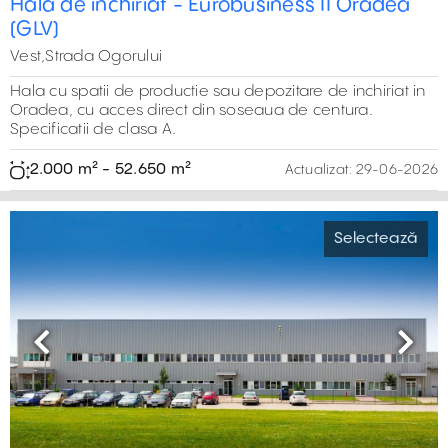
Hala de inchiriat - Eurobusiness II Oradea
(GLV)
Vest,Strada Ogorului
Hala cu spatii de productie sau depozitare de inchiriat in
Oradea, cu acces direct din soseaua de centura.
Specificatii de clasa A.
2.000 m² - 52.650 m²
Actualizat:
29-06-2026
Selectează
Previous
Next
25,000 m²
20,000 m²
18,000 m²
3,000 m²