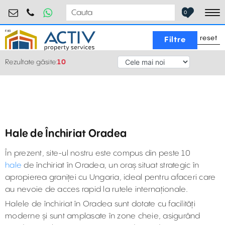
industrial@activpropertyservices.ro
0755.795.795
0
To
reset
Filtre
Rezultate găsite:
10
Hale de Închiriat Oradea
În prezent, site-ul nostru este compus din peste 10
hale
de închiriat în Oradea, un oraș situat strategic în
apropierea graniței cu Ungaria, ideal pentru afaceri care
au nevoie de acces rapid la rutele internaționale.
Halele de închiriat în Oradea sunt dotate cu facilități
moderne și sunt amplasate în zone cheie, asigurând