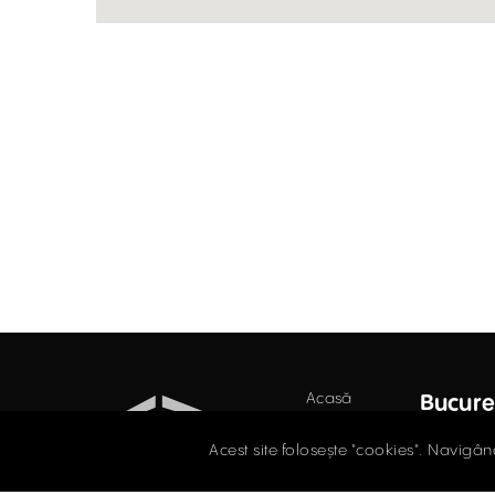
Acasă
Bucure
Industrial
Str. D
Acest site folosește "cookies". Navigân
Secto
Retail
021.