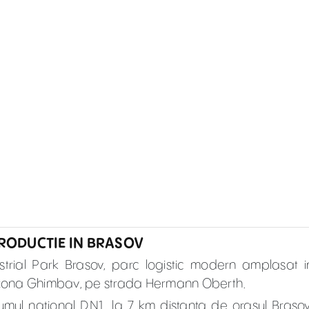
PRODUCTIE IN BRASOV
ndustrial Park Brasov, parc logistic modern amplasat i
in zona Ghimbav, pe strada Hermann Oberth.
rumul national DN1, la 7 km distanta de orasul Brasov