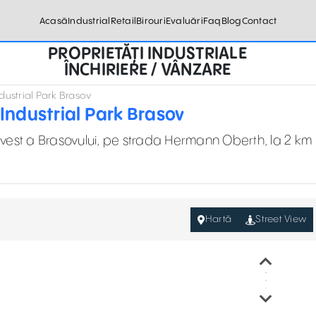
Acasă
Industrial
Retail
Birouri
Evaluări
Faq
Blog
Contact
PROPRIETĂȚI INDUSTRIALE
ÎNCHIRIERE / VÂNZARE
Industrial Park Brasov
n Industrial Park Brasov
rd-vest a Brasovului, pe strada Hermann Oberth, la 2 km
Hartă
Street View