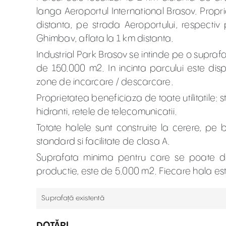
langa Aeroportul International Brasov. Propri
distanta, pe strada Aeroportului, respectiv
Ghimbav, aflata la 1 km distanta.
Industrial Park Brasov se intinde pe o suprafa
de 150.000 m2. In incinta parcului este dis
zone de incarcare / descarcare.
Proprietatea beneficiaza de toate utilitatile: 
hidranti, retele de telecomunicatii.
Totate halele sunt construite la cerere, pe
standard si facilitate de clasa A.
Suprafata minima pentru care se poate d
productie, este de 5.000 m2. Fiecare hala este 
Suprafață existentă
DOTĂRI