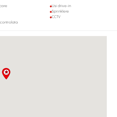
care
Usi drive-in
Sprinklere
CCTV
controlata