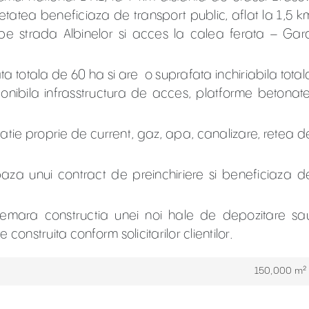
etatea beneficiaza de transport public, aflat la 1,5 k
 pe strada Albinelor si acces la calea ferata – Gar
ta totala de 60 ha si are o suprafata inchiriabila total
ponibila infrasstructura de acces, platforme betonate
statie proprie de current, gaz, apa, canalizare, retea d
 baza unui contract de preinchiriere si beneficiaza d
emara constructia unei noi hale de depozitare sa
construita conform solicitarilor clientilor.
150,000 m²