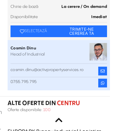
Chirie de bază
La cerere / On demand
Disponibilitate
Imediat
TRIMITE-NE
SELECTEAZĂ
CEREREA TA
Cosmin Dinu
Head of Industrial
cosmin.dinu@activpropertyservices.ro
CTP Park Brasov
0755.795.795
DN73B, Cristian Area , Centru
Inchiriere
ALTE OFERTE DIN
CENTRU
Spatiu depozitare de inchiriat in CTP
Oferte disponibile:
100
n
Park Brasov
DN73B, Zona Cristian , Centru
Inchiriere
,