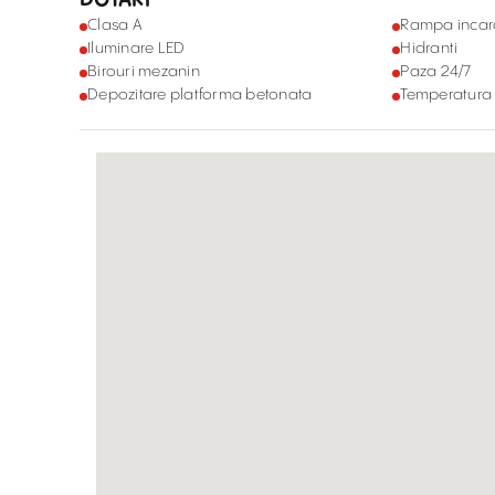
Clasa A
Rampa incar
Iluminare LED
Hidranti
Birouri mezanin
Paza 24/7
Depozitare platforma betonata
Temperatura 