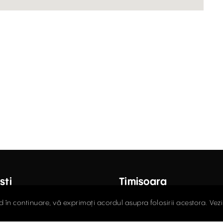
ști
Timișoara
octor Carol Davila, Nr. 34, Et. 4,
Fructus Plaza, Str. Gheorgh
d în continuare, vă exprimați acordul asupra folosirii acestora. Vez
r 5
Nr. 24, Et. 5
408.03.00
0256.406.700