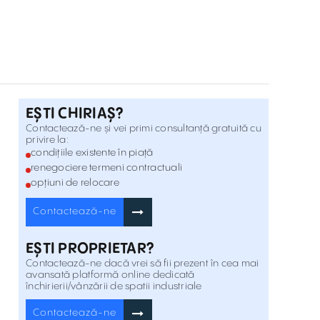
Strada Depozitelor, Targu Mures , Centru
Inchiriere
Industrial space for rent in Vidrasau
Mures
Vidrasau, Mures , Centru
Spatiu industrial de inchiriat Vidrasau
EȘTI CHIRIAȘ?
Mures
Vidrasau, Mures , Centru
Inchiriere
Contactează-ne și vei primi consultanță gratuită cu
privire la:
condițiile existente în piață
Industrial space for rent Sibiu Cisnadie
renegociere termeni contractuali
Strada Transilvaniei, Cisnadie , Centru
opțiuni de relocare
Inchiriere
Contactează-ne
Hala de inchiriat Cisnadie Sibiu
Strada Transilvaniei, Cisnadie , Centru
EȘTI PROPRIETAR?
Inchiriere
Contactează-ne dacă vrei să fii prezent în cea mai
avansată platformă online dedicată
închirierii/vânzării de spatii industriale
Industrial warehouse for rent Sibiu West
Strada Salzburg, Sibiu , Centru
Inchiriere
Contactează-ne