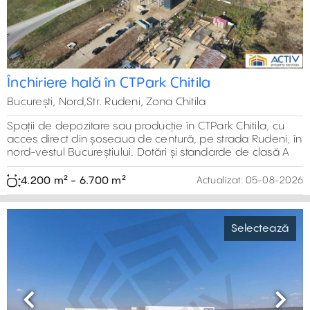
1.800 m² - 20.000 m²
Actualizat:
05-08-2026
Previous
Next
Hala de Inchiriat, CTPark Bucuresti Nord
Selectează
București, Nord,Soseaua de Centura, Stefanesti
Hala de inchiriat in cadrul unui parc logistic modern, cu
dotari, finisaje si standarde de clasa A, localizat in partea
de nord-est a Bucurestiului, pe soseaua de centura, in
zona Stefanesti
576 m² - 40.000 m²
Actualizat:
05-08-2026
Previous
Next
Hala de inchiriat - Business Parc Recon
Selectează
Macului
București, Nord,Strada Macului, Chitila
Spatii de depozitare si productie in cadrul parcului Recon
Macului, cu acces direct din soseaua de centura.
Suprafata totala 6.000 m2