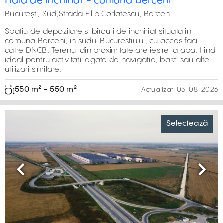
3.850 m² - 3.850 m²
Actualizat:
05-08-2026
Previous
Next
Hala moderna de inchiriat Rudeni
Selectează
București, Nord,Strada Panduri, Rudeni
Spațiu industrial disponibil pentru închiriere în TBM Park,
un parc industrial modern situat în nord-vestul
Bucureștiului, zona Rudeni/Chitila, pe Strada Panduri.
600 m² - 1.400 m²
Actualizat:
05-08-2026
Previous
Next
Hala de inchiriat - Bulevardul Timisoara
Selectează
București, Vest,Bd. Timisoara 104a
Hală industrială disponibilă pentru închiriere în București,
situată pe Bulevardul Timișoara, la aproximativ 5 km de
Autostrada A1 și de Drumul Național Centura București.
Proprietatea beneficiază de acces facil la transport public
și de infrastructură industrială completă, fiind potrivită