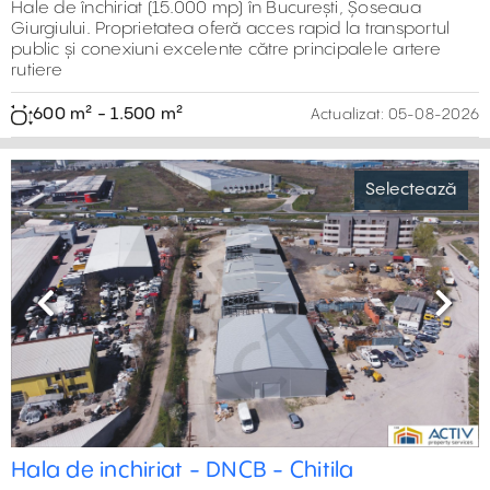
1.500 m² - 1.500 m²
Actualizat:
05-08-2026
Previous
Next
Hale de inchiriat - Magurele - Varteju
Selectează
București, Sud,Strada Bucuresti
Hale moderne de inchiriat, in localitatea Varteju, in
imediata apropiere a Soselei de Centura a Bucurestiului si
al 2,8km de intersectia cu Soseaua Alexandriei
600 m² - 3.000 m²
Actualizat:
05-08-2026
Previous
Next
Spatii industriale de inchiriat - Litera
Selectează
București,Str. Industriilor, Chiajna
Spatii depozitare sau productie de inchiriat in zona
Chiajna, la 1 km distranta de soseaua de centura si 1,6 km
de autostrada A1.
2.700 m² - 6.050 m²
Actualizat:
05-08-2026