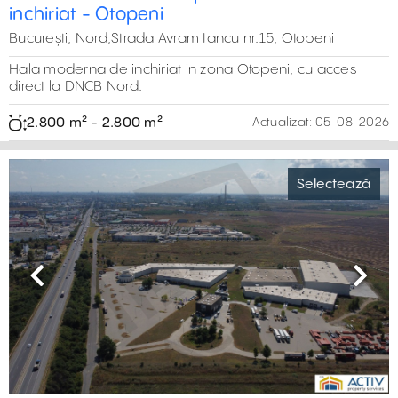
de centura a orasului.
595 m² - 1.785 m²
Actualizat:
05-08-2026
Previous
Next
Hala de inchiriat - comuna Berceni
Selectează
București, Sud,Strada Filip Corlatescu, Berceni
Spatiu de depozitare si birouri de inchiriat situata in
comuna Berceni, in sudul Bucurestiului, cu acces facil
catre DNCB. Terenul din proximitate are iesire la apa, fiind
ideal pentru activitati legate de navigatie, barci sau alte
utilizari similare.
550 m² - 550 m²
Actualizat:
05-08-2026
Previous
Next
Hală de închiriat în Catted Business Park
Selectează
Ștefănești – 828 mp
București, Nord,Soseaua de Centura, Stefanesti
Parc logistic și mică producție, adresat IMM-urilor, cu