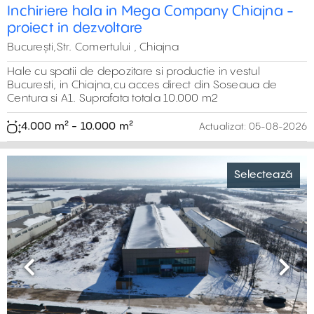
acces din Centura București Nord – zona Ștefănești.
Suprafață disponibilă 828 mp
828 m² - 828 m²
Actualizat:
05-08-2026
Previous
Next
Închiriere hală în CTPark Chitila
Selectează
București, Nord,Str. Rudeni, Zona Chitila
Spații de depozitare sau producție în CTPark Chitila, cu
acces direct din șoseaua de centură, pe strada Rudeni, în
nord-vestul Bucureștiului. Dotări și standarde de clasă A
4.200 m² - 6.700 m²
Actualizat:
05-08-2026
Previous
Next
Hală de închiriat în CTPark București
Selectează
București, Vest,Autostrada A1 (km 15)
Spații de depozitare și producție amplasate în CTPark
București, la km 13 al autostrăzii, cu acces direct către
șoseaua de centură. Acces la transportul public.