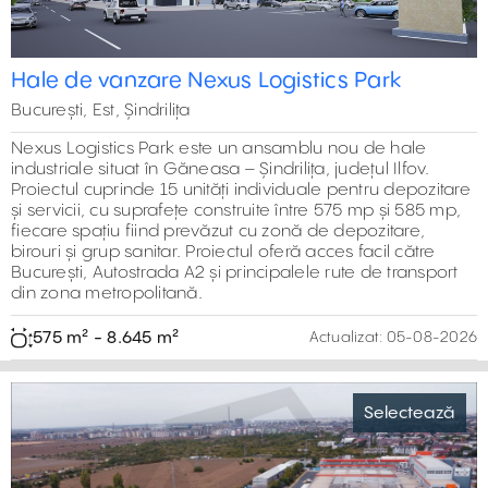
Beneficiază de acces rapid la DNCB Est, autostrada A2 și
noul inel A0 Est, oferind conexiuni excelente către
principalele zone ale Capitalei
2.800 m² - 2.800 m²
Actualizat:
05-08-2026
Previous
Next
Închiriere spatiu industrial modern în
Selectează
București Sud – Lion's Head Logistic Project
București, Sud,Șoseaua Olteniței 226, Popești-Leordeni
15,000 m²
Spații de depozitare sau producție de închiriat într-un
proiect logistic modern, amplasat în partea de sud a
Bucureștiului, la doar 2 km de A0 și 1,6 km de centura
DNCB.
2.000 m² - 20.000 m²
Actualizat:
05-08-2026
Previous
Next
Hală de închiriat Conti Măgurele
Selectează
București, Sud,Soseaua de Centura nr.62C, Măgurele