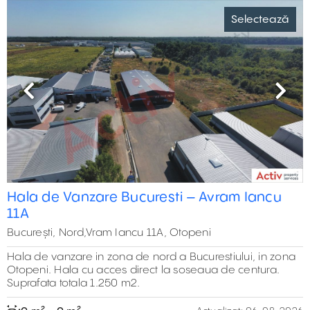
Previous
Next
Depozit de închiriat în Tunari
Selectează
București, Nord,Soseaua de Centura, 20
Depozit de închiriat în Tunari, amplasat la 3,5 km distanță
de intersecția dintre șoseaua de centură și A3. Acces
direct din Șoseaua de Centură. Locația oferă conexiuni
excelente către oraș și către principalele rute rutiere.
860 m² - 860 m²
Actualizat:
06-08-2026
Previous
Next
Proiect Logistic in Tunari
Selectează
București,Tunari
Spatii de depozitare sau productie de inchiriat intr-un
proiect modern aflat in curs de autorizare, amplasat in
zona Tunari. Suprafata totala 81.290 m2
0 m² - 81.290 m²
Actualizat:
06-08-2026