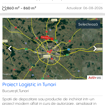
cu vizibilitate din DN2
București, Est,Afumati, Ilfov
Depozit frigorific situat în Afumați, cu vizibilitate directă din
DN2 (E85), compus din două hale frigorifice, spații de
birouri și teren generos pentru logistică. Proprietatea este
potrivită pentru depozitarea și distribuția produselor
perisabile precum legume, fructe sau flori.
1.400 m² - 4.800 m²
Actualizat:
05-08-2026
Previous
Next
Hale de vanzare Nexus Logistics Park
Selectează
București, Est, Șindrilița
Nexus Logistics Park este un ansamblu nou de hale
industriale situat în Găneasa – Șindrilița, județul Ilfov.
Proiectul cuprinde 15 unități individuale pentru depozitare
și servicii, cu suprafețe construite între 575 mp și 585 mp,
fiecare spațiu fiind prevăzut cu zonă de depozitare,
birouri și grup sanitar. Proiectul oferă acces facil către
București, Autostrada A2 și principalele rute de transport
din zona metropolitană.