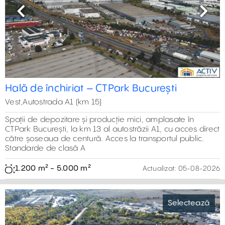
200 m² - 1.400 m²
Actualizat:
05-08-2026
Previous
Next
Hală de închiriat în CTPark Chitila
Selectează
Vest,Sos. De Centura
Parc industrial pentru IMM-uri, cu spații mici de depozitare
sau producție, amplasat în zona Chitila, cu acces direct
din șoseaua de centură. Suprafață totală 7.400 m²
305 m² - 894 m²
Actualizat:
05-08-2026
1
2
3
4
5
»