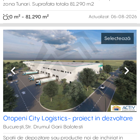
575 m² - 8.645 m²
Actualizat:
05-08-2026
Previous
Next
Închiriere spații depozitare în București –
Selectează
Pavel Ceamur
București, Sud,Str. Pavel Ceamur, Popesti-Leordeni
Închiriere spații de depozitare în București, cu acces din
Șoseaua Olteniței. Halele beneficiază de toate utilitățile
necesare și acces facil la mijloacele de transport în
comun
500 m² - 2.000 m²
Actualizat:
05-08-2026
Previous
Next
Hale de închiriat în Liftcon Buftea
Selectează
București, Nord,DN7
Spații industriale moderne de închiriat în zona Chitila–
Buftea, cu acces din drumul național DN7. Acces facil la
mijloacele de transport în comun și Terminalul Străulești.