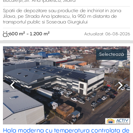
Șoselei de Centură cu Șoseaua Berceni
1.000 m² - 1.750 m²
Actualizat:
05-08-2026
Previous
Next
Spații de depozitare – Ecom Logistic
Selectează
Progresu
București, Sud,Soseaua Giurgiului 321
Hale de închiriat (15.000 mp) în București, Șoseaua
Giurgiului. Proprietatea oferă acces rapid la transportul
public și conexiuni excelente către principalele artere
rutiere
600 m² - 1.500 m²
Actualizat:
05-08-2026
Previous
Next
Hala de inchiriat - DNCB - Chitila
Selectează
București, Nord,Soseua de Centura
Spatii de depozitare (595 mp) de inchiriat in nord-vestul
Bucurestiului, in zona Chitila, cu acces direct din soseaua